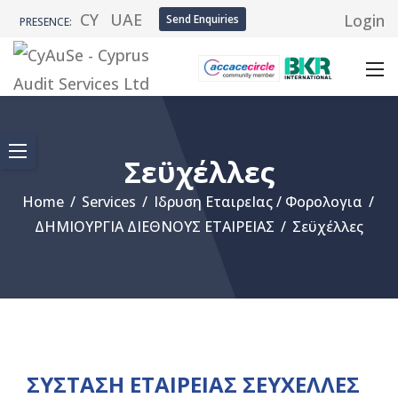
CY
UAE
Login
Send Enquiries
PRESENCE:
Σεϋχέλλες
Home
/
Services
/
Ιδρυση ΕταιρεΙας / Φορολογια
/
ΔΗΜΙΟΥΡΓΙΑ ΔΙΕΘΝΟΥΣ ΕΤΑΙΡΕΙΑΣ
/
Σεϋχέλλες
ΣΥΣΤΑΣΗ ΕΤΑΙΡΕΙΑΣ ΣΕΥΧΕΛΛΕΣ