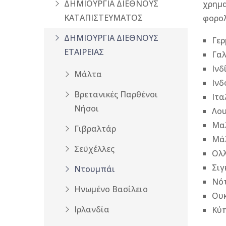
ΔΗΜΙΟΥΡΓΙΑ ΔΙΕΘΝΟΥΣ
χρημα
ΚΑΤΑΠΙΣΤΕΥΜΑΤΟΣ
φορολ
ΔΗΜΙΟΥΡΓΙΑ ΔΙΕΘΝΟΥΣ
Γερ
ΕΤΑΙΡΕΙΑΣ
Γαλ
Ινδ
Μάλτα
Ινδ
Βρετανικές Παρθένοι
Ιτα
Νήσοι
Λο
Μα
Γιβραλτάρ
Μά
Σεϋχέλλες
Ολ
Σι
Ντουμπάι
Νότ
Ηνωμένο Βασίλειο
Ου
Ιρλανδία
Κύ