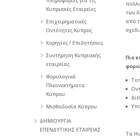
πληροφορίες για τις
πολλο
Κυπριακές Εταιρείες
των δ
από τ
Επιχειρηματικές
σχεδι
Οντότητες Κύπρος
Χορηγίες / Επιδοτήσεις
Συντήρηση Κυπριακής
Πιο κ
εταιρείας
φορο
Φορολογικά
Τοπ
Πλεονεκτήματα
Οντ
Κύπρου
Διε
Υπο
Μισθοδοσία Κύπρου
ΔΗΜΙΟΥΡΓΙΑ
ΕΠΕΝΔΥΤΙΚΗΣ ΕΤΑΙΡΕΙΑΣ
Τα Ην