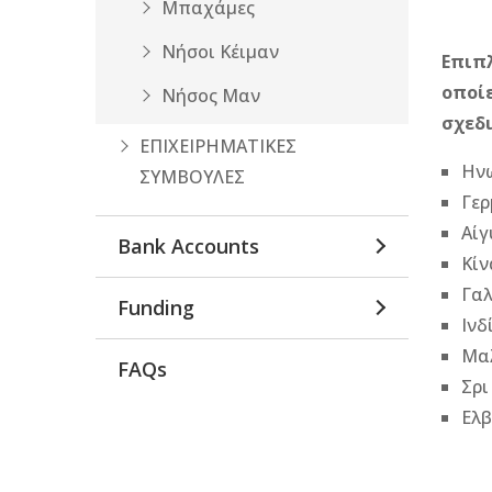
Μπαχάμες
Νήσοι Κέιμαν
Επιπλ
οποίε
Νήσος Μαν
σχεδ
ΕΠΙΧΕΙΡΗΜΑΤΙΚΕΣ
Ηνω
ΣΥΜΒΟΥΛΕΣ
Γερ
Αίγ
Bank Accounts
Κίν
Γαλ
Funding
Ινδ
Μα
FAQs
Σρι
Ελβ