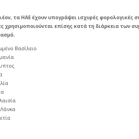
έον, τα ΗΑΕ έχουν υπογράψει ισχυρές φορολογικές σ
ς χρησιμοποιούνται επίσης κατά τη διάρκεια των συ
ιασμό.
μένο Βασίλειο
μανία
υπτος
α
λία
ία
λαισία
 Λάνκα
ετία