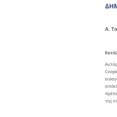
ΔΗΜ
A. Τ
Κατά
Αυτός
Coope
εισαγ
απόκτ
πρέπε
της ε