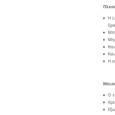
Πλεο
Η L
δρα
Μπο
Μηδ
Καν
Καν
Η ε
Μειο
Ο τ
Χρε
Εξω