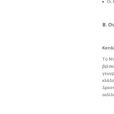
Οι 
B. Ο
Κατάλ
Το Ντ
βρίσκ
γεωγρ
κλάδο
δραστ
εκδίδ