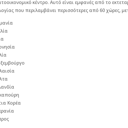
τοοικονομικό κέντρο. Αυτό είναι εμφανές από το εκτε
ογίας που περιλαμβάνει περισσότερες από 60 χώρες, με
μανία
λία
ία
ονησία
λία
υξεμβούργο
λαισία
λτα
λανδία
γκαπούρη
ια Κορέα
κρανία
προς